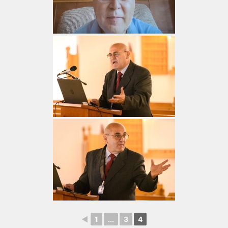
◄
1
...
3
4