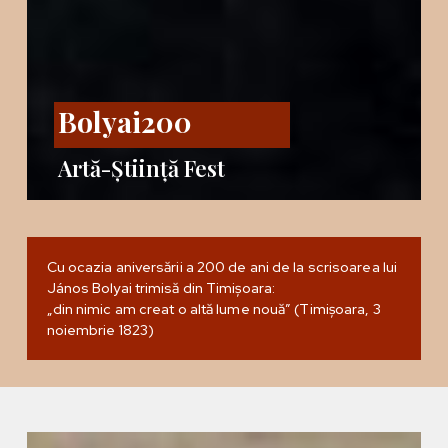
Bolyai200
Artă-Știință Fest
Cu ocazia aniversării a 200 de ani de la scrisoarea lui
János Bolyai trimisă din Timișoara:
„din nimic am creat o altă lume nouă” (Timișoara, 3
noiembrie 1823)