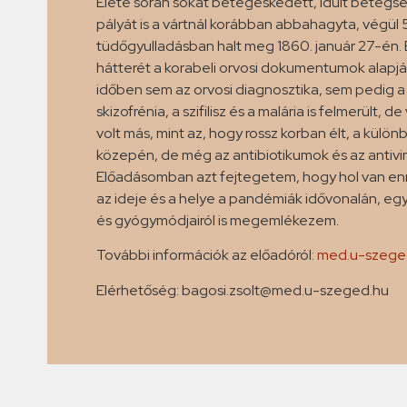
Élete során sokat betegeskedett, idült betegs
pályát is a vártnál korábban abbahagyta, végü
tüdőgyulladásban halt meg 1860. január 27-é
hátterét a korabeli orvosi dokumentumok alapján
időben sem az orvosi diagnosztika, sem pedig a
skizofrénia, a szifilisz és a malária is felmerül
volt más, mint az, hogy rossz korban élt, a kül
közepén, de még az antibiotikumok és az antivirá
Előadásomban azt fejtegetem, hogy hol van e
az ideje és a helye a pandémiák idővonalán, eg
és gyógymódjairól is megemlékezem.
További információk az előadóról:
med.u-szege
Elérhetőség: bagosi.zsolt@med.u-szeged.hu