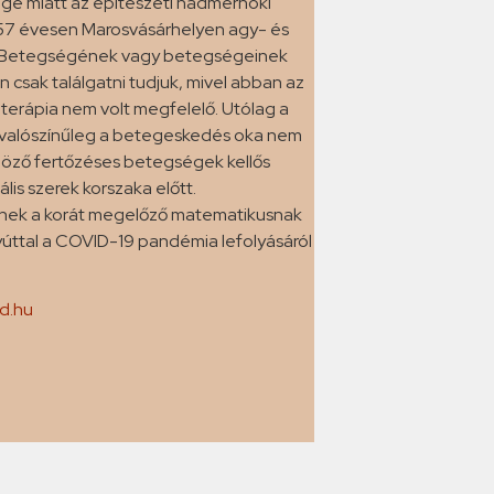
ége miatt az építészeti hadmérnöki
l 57 évesen Marosvásárhelyen agy- és
n. Betegségének vagy betegségeinek
 csak találgatni tudjuk, mivel abban az
 terápia nem volt megfelelő. Utólag a
t, de valószínűleg a betegeskedés oka nem
önböző fertőzéses betegségek kellős
lis szerek korszaka előtt.
nnek a korát megelőző matematikusnak
yúttal a COVID-19 pandémia lefolyásáról
d.hu