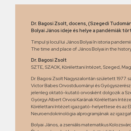
Dr. Bagosi Zsolt, docens, (Szegedi Tudom
Bolyai János ideje és helye a pandémiák tö
Timpul și locul lui János Bolyai în istoria pandemii
The time and place of János Bolyai in the histo
Dr. Bagosi Zsolt
SZTE, SZAOK, Kórélettani Intézet, Szeged, Ma
Dr. Bagosi Zsolt Nagyszalontán született 1977.
Victor Babes Orvostduományi és Gyógyszerészet
jelenleg oktató-kutató orvosként dolgozik a
Györgyi Albert Orvosi Karának Kórélettani Inté
Kórélettani Intézet igazgató-helyettese és az E
Neuroendokrinológia alprogramjának az igazgat
Bolyai János, a zseniális matematikus Kolozsvá